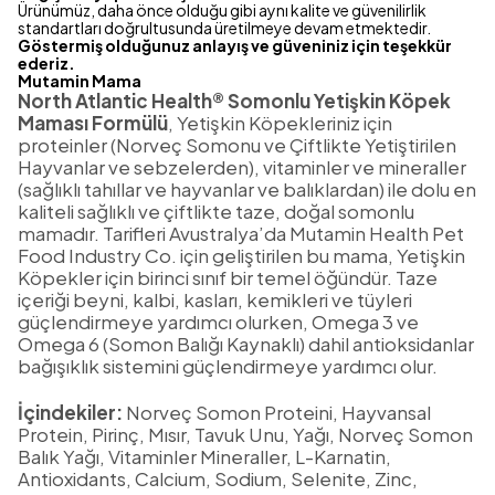
Ürünümüz, daha önce olduğu gibi aynı kalite ve güvenilirlik
standartları doğrultusunda üretilmeye devam etmektedir.
Göstermiş olduğunuz anlayış ve güveniniz için teşekkür
ederiz.
Mutamin Mama
North Atlantic Health® Somonlu Yetişkin Köpek
Maması Formülü
, Yetişkin Köpekleriniz için
proteinler (Norveç Somonu ve Çiftlikte Yetiştirilen
Hayvanlar ve sebzelerden), vitaminler ve mineraller
(sağlıklı tahıllar ve hayvanlar ve balıklardan) ile dolu en
kaliteli sağlıklı ve çiftlikte taze, doğal somonlu
mamadır. Tarifleri Avustralya’da Mutamin Health Pet
Food Industry Co. için geliştirilen bu mama, Yetişkin
Köpekler için birinci sınıf bir temel öğündür. Taze
içeriği beyni, kalbi, kasları, kemikleri ve tüyleri
güçlendirmeye yardımcı olurken, Omega 3 ve
Omega 6 (Somon Balığı Kaynaklı) dahil antioksidanlar
bağışıklık sistemini güçlendirmeye yardımcı olur.
İçindekiler:
Norveç Somon Proteini, Hayvansal
Protein, Pirinç, Mısır, Tavuk Unu, Yağı, Norveç Somon
Balık Yağı, Vitaminler Mineraller, L-Karnatin,
Antioxidants, Calcium, Sodium, Selenite, Zinc,