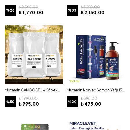
₺ 2,395.00
₺ 3,210.00
%
26
%
33
₺ 1,770.00
₺ 2,150.00
Mutamin CAN DOSTU – Köpek Maması 15KG
Mutamin Norveç Somon Yağı 150 ml
₺ 1,990.00
₺ 595.00
%
50
%
20
₺ 995.00
₺ 475.00