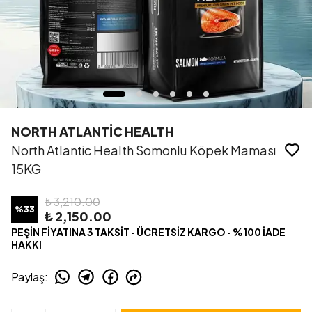
NORTH ATLANTİC HEALTH
North Atlantic Health Somonlu Köpek Maması
15KG
₺ 3,210.00
%
33
₺ 2,150.00
PEŞİN FİYATINA 3 TAKSİT · ÜCRETSİZ KARGO · %100 İADE
HAKKI
Paylaş
: