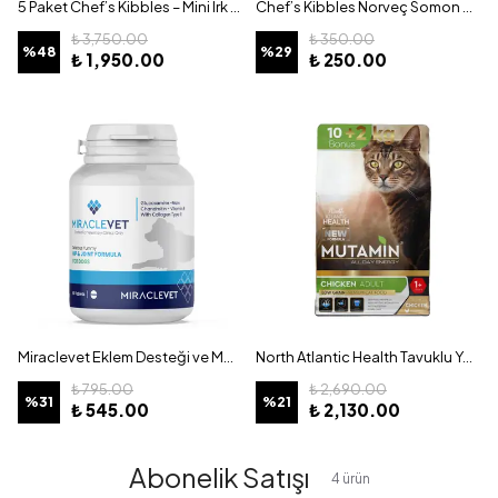
5 Paket Chef’s Kibbles – Mini Irk ve Yavru Köpek Maması Kuzu Etli Pirinçli 3KG
Chef’s Kibbles Norveç Somon Yağı – Kediler İçin – 100ML
₺ 3,750.00
₺ 350.00
%
48
%
29
₺ 1,950.00
₺ 250.00
Miraclevet Eklem Desteği ve Mobilite Tablet Köpekler İçin – 60 Kapsül
North Atlantic Health Tavuklu Yetişkin Kedi Maması 12KG Kilitli Poşet
₺ 795.00
₺ 2,690.00
%
31
%
21
₺ 545.00
₺ 2,130.00
Abonelik Satışı
4
ürün