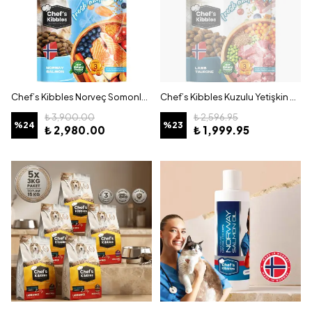
Chef’s Kibbles Norveç Somonlu Küçük ve Mini Irk Köpek Maması 15KG
Chef’s Kibbles Kuzulu Yetişkin Kedi Maması 15KG
₺ 3,900.00
₺ 2,596.95
%
24
%
23
₺ 2,980.00
₺ 1,999.95