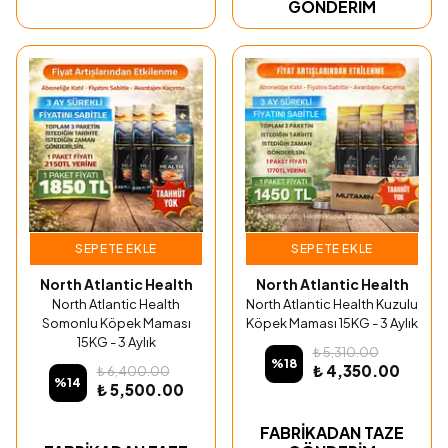
GÖNDERİM
SEPETE EKLE
SEPETE EKLE
North Atlantic Health
North Atlantic Health
North Atlantic Health
North Atlantic Health Kuzulu
Somonlu Köpek Maması
Köpek Maması 15KG - 3 Aylık
15KG - 3 Aylık
₺ 5,310.00
%
18
₺ 4,350.00
₺ 6,400.00
%
14
₺ 5,500.00
FABRİKADAN TAZE