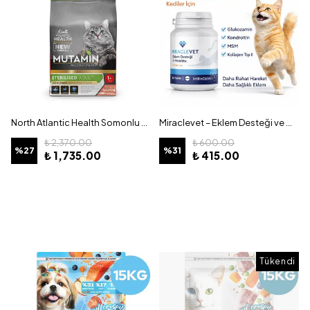
North Atlantic Health Somonlu Kısır Kedi Maması Kilitsiz Poşet 10+2 kg Hediye
Miraclevet – Eklem Desteği ve Mobilite Tablet Kediler İçin – 30 Kapsül
₺ 2,370.00
₺ 600.00
%
27
%
31
₺ 1,735.00
₺ 415.00
Tükendi