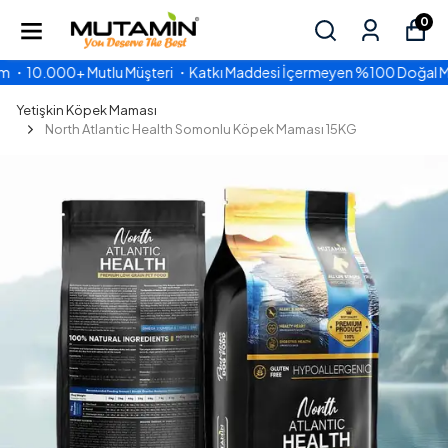
0
lu Müşteri ・Katkı Maddesi İçermeyen %100 Doğal Mama
PEŞİN F
Yetişkin Köpek Maması
North Atlantic Health Somonlu Köpek Maması 15KG