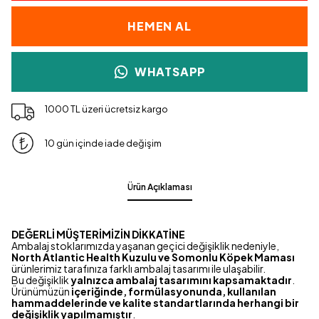
HEMEN AL
WHATSAPP
1000 TL üzeri ücretsiz kargo
10 gün içinde iade değişim
Ürün Açıklaması
DEĞERLİ MÜŞTERİMİZİN DİKKATİNE
Ambalaj stoklarımızda yaşanan geçici değişiklik nedeniyle,
North Atlantic Health Kuzulu ve Somonlu Köpek Maması
ürünlerimiz tarafınıza farklı ambalaj tasarımı ile ulaşabilir.
Bu değişiklik
yalnızca ambalaj tasarımını kapsamaktadır
.
Ürünümüzün
içeriğinde, formülasyonunda, kullanılan
hammaddelerinde ve kalite standartlarında herhangi bir
değişiklik yapılmamıştır
.