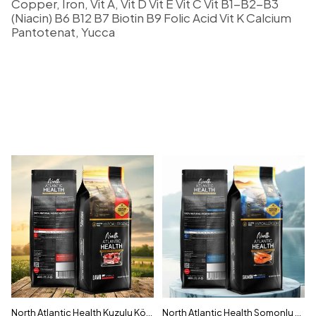
Copper, Iron, Vit A, Vit D Vit E Vit C Vit B1-B2-B3
(Niacin) B6 B12 B7 Biotin B9 Folic Acid Vit K Calcium
Pantotenat, Yucca
North Atlantic Health Kuzulu Köpek Maması 15KG - Hipoalerjenik ve Prebiyotikli
North Atlantic Health Somonlu Köpek Maması 15KG