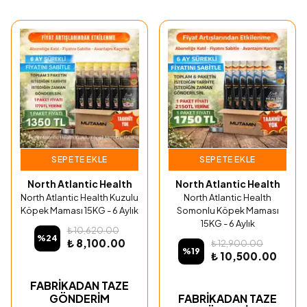
SEPETE EKLE
SEPETE EKLE
North Atlantic Health
North Atlantic Health
North Atlantic Health Kuzulu
North Atlantic Health
Köpek Maması 15KG - 6 Aylık
Somonlu Köpek Maması
15KG - 6 Aylık
₺ 10,620.00
%
24
₺ 8,100.00
₺ 12,900.00
%
19
₺ 10,500.00
FABRİKADAN TAZE
GÖNDERİM
FABRİKADAN TAZE