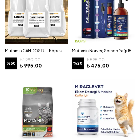
Mutamin CAN DOSTU – Köpek Maması 15KG
Mutamin Norveç Somon Yağı 150 ml
₺ 1,990.00
₺ 595.00
%
50
%
20
₺ 995.00
₺ 475.00