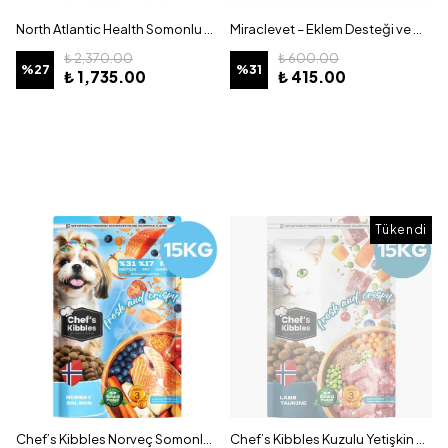
North Atlantic Health Somonlu Kısır Kedi Maması Kilitsiz Poşet 10+2 kg Hediye
Miraclevet – Eklem Desteği ve Mobilite Tablet Kediler İçin – 30 Kapsül
₺ 2,370.00
₺ 600.00
%
27
%
31
₺ 1,735.00
₺ 415.00
Tükendi
Chef’s Kibbles Norveç Somonlu Küçük ve Mini Irk Köpek Maması 15KG
Chef’s Kibbles Kuzulu Yetişkin Kedi Maması 15KG