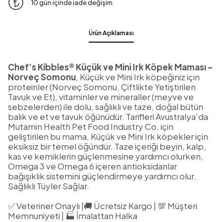
10 gün içinde iade değişim
Ürün Açıklaması
Chef’s Kibbles® Küçük ve Mini Irk Köpek Maması –
Norveç Somonu
, Küçük ve Mini Irk köpeğiniz için
proteinler (Norveç Somonu, Çiftlikte Yetiştirilen
Tavuk ve Et), vitaminler ve mineraller (meyve ve
sebzelerden) ile dolu, sağlıklı ve taze, doğal bütün
balık ve et ve tavuk öğünüdür. Tarifleri Avustralya’da
Mutamin Health Pet Food Industry Co. için
geliştirilen bu mama, Küçük ve Mini Irk köpekler için
eksiksiz bir temel öğündür. Taze içeriği beyin, kalp,
kas ve kemiklerin güçlenmesine yardımcı olurken,
Omega 3 ve Omega 6 içeren antioksidanlar
bağışıklık sistemini güçlendirmeye yardımcı olur.
Sağlıklı Tüyler Sağlar.
✅ Veteriner Onaylı |🚚 Ücretsiz Kargo | 💯 Müşteri
Memnuniyeti | 🏭 İmalattan Halka