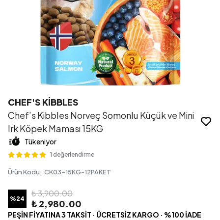
CHEF'S KİBBLES
Chef’s Kibbles Norveç Somonlu Küçük ve Mini
Irk Köpek Maması 15KG
Tükeniyor
1 değerlendirme
Ürün Kodu
:
CK03-15KG-12PAKET
₺ 3,900.00
%
24
₺ 2,980.00
PEŞİN FİYATINA 3 TAKSİT · ÜCRETSİZ KARGO · %100 İADE