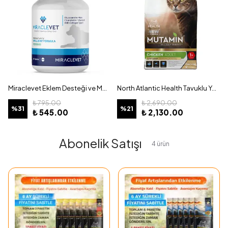
Miraclevet Eklem Desteği ve Mobilite Tablet Köpekler İçin – 60 Kapsül
North Atlantic Health Tavuklu Yetişkin Kedi Maması 12KG Kilitli Poşet
₺ 795.00
₺ 2,690.00
%
31
%
21
₺ 545.00
₺ 2,130.00
Abonelik Satışı
4
ürün