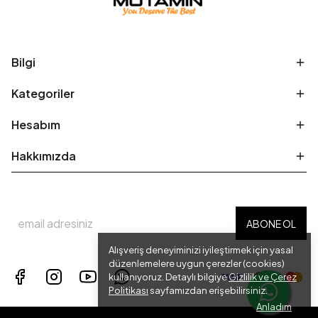
Bilgi
Kategoriler
Hesabım
Hakkımızda
ABONE OL
Alışveriş deneyiminizi iyileştirmek için yasal
düzenlemelere uygun çerezler (cookies)
kullanıyoruz. Detaylı bilgiye
Gizlilik ve Çerez
Politikası
sayfamızdan erişebilirsiniz.
Anladım