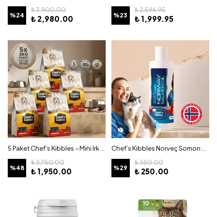
₺ 3,900.00
₺ 2,596.95
%
24
%
23
₺ 2,980.00
₺ 1,999.95
5 Paket Chef’s Kibbles – Mini Irk ve Yavru Köpek Maması Kuzu Etli Pirinçli 3KG
Chef’s Kibbles Norveç Somon Yağı – Kediler İçin – 100ML
₺ 3,750.00
₺ 350.00
%
48
%
29
₺ 1,950.00
₺ 250.00