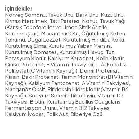
İçindekiler
Norveç Somonu, Tavuk Unu, Balık Unu, Kuzu Unu,
Kırmızı Mercimek, Tatlı Patates, Nohut, Tavuk Yağı
(Karışık Tokoferoller ve Limon Sitrik Asit ile
Korunmuştur), Miscanthus Otu, Öğütülmüş Keten
Tohumu, Doğal Lezzet, Kurutulmuş Hindiba Kökü,
Kurutulmuş Elma, Kurutulmuş Yaban Mersini,
Kurutulmuş Domates, Kurutulmuş Havuç, Tuz,
Potasyum Klorür, Kalsiyum Karbonat, Kolin Klorür,
Çinko Proteinat, E Vitamini Takviyesi, L-Askorbil-2-
Polifosfat (C Vitamini Kaynağı), Demir Proteinat,
Niasin, Bakır Proteinat, Tiamin Mononitrat (B1 Vitamini
Kaynağı), Kalsiyum Pantotenat, A Vitamini Takviyesi,
Manganöz Oksit, Piridoksin Hidroklorür (Vitamin B6
Kaynağı), Sodyum Selenit, Riboflavin, Vitamin D3
Takviyesi, Biotin, Kurutulmuş Bacillus Coagulans
Fermantasyon Ürünü, Vitamin B12 Takviyesi,
Kalsiyum İyodat, Folik Asit, Biberiye Özü.