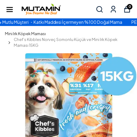
0
 ・Katkı Maddesi İçermeyen %100 Doğal Mama
PEŞİN FİYATINA 3 
Mini Irk Köpek Maması
Chef’s Kibbles Norveç Somonlu Küçük ve Mini Irk Köpek
Maması 15KG