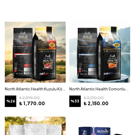
North Atlantic Health Kuzulu Köpek Maması 15KG - Hipoalerjenik ve Prebiyotikli
North Atlantic Health Somonlu Köpek Maması 15KG
₺ 2,395.00
₺ 3,210.00
%
26
%
33
₺ 1,770.00
₺ 2,150.00