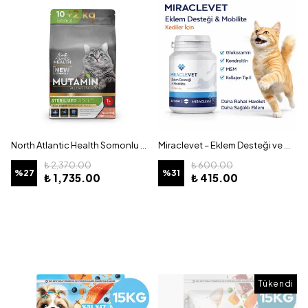
North Atlantic Health Somonlu Kısır Kedi Maması Kilitsiz Poşet 10+2 kg Hediye
Miraclevet – Eklem Desteği ve Mobilite Tablet Kediler İçin – 30 Kapsül
₺ 2,370.00
₺ 600.00
%
27
%
31
₺ 1,735.00
₺ 415.00
Tükendi