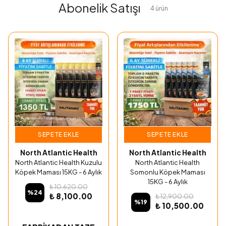
Abonelik Satışı
4
ürün
SEPETE EKLE
SEPETE EKLE
North Atlantic Health
North Atlantic Health
North Atlantic Health Kuzulu
North Atlantic Health
Köpek Maması 15KG - 6 Aylık
Somonlu Köpek Maması
15KG - 6 Aylık
₺ 10,620.00
%
24
₺ 8,100.00
₺ 12,900.00
%
19
₺ 10,500.00