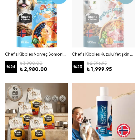
Chef’s Kibbles Norveç Somonlu Küçük ve Mini Irk Köpek Maması 15KG
Chef’s Kibbles Kuzulu Yetişkin Kedi Maması 15KG
₺ 3,900.00
₺ 2,596.95
%
24
%
23
₺ 2,980.00
₺ 1,999.95