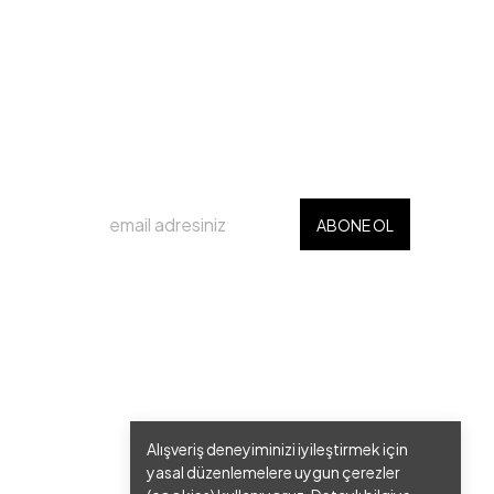
ABONE OL
Alışveriş deneyiminizi iyileştirmek için
yasal düzenlemelere uygun çerezler