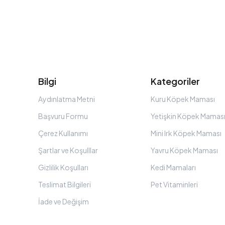
Bilgi
Kategoriler
Aydınlatma Metni
Kuru Köpek Maması
Başvuru Formu
Yetişkin Köpek Mamas
Çerez Kullanımı
Mini Irk Köpek Maması
Şartlar ve Koşulllar
Yavru Köpek Maması
Gizlilik Koşulları
Kedi Mamaları
Teslimat Bilgileri
Pet Vitaminleri
İade ve Değişim