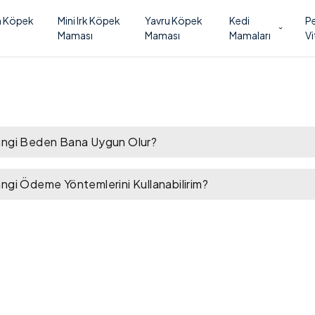
n Köpek
Mini Irk Köpek
Yavru Köpek
Kedi
P
ı
Maması
Maması
Mamaları
Vi
ngi Beden Bana Uygun Olur?
ngi Ödeme Yöntemlerini Kullanabilirim?